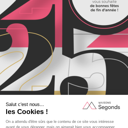
CONTACT
Lavayssière
46100 Figeac
3, rue Lapeyrade
12200 Villefranche-de-
Rouergue
Avenue de Belgique
46500 Gramat
HORAIRES
Du lundi au vendredi de
9h à 12h et de 14h à 18h
05 65 50 16 20
Mentions légales